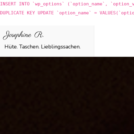
INSERT INTO `wp_options` (`option_name`, `option_
DUPLICATE KEY UPDATE `option_name` = VALUES(`opti
Zum
Josephine R.
Inhalt
Hüte. Taschen. Lieblingssachen.
springen