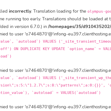
alled
incorrectly
. Translation loading for the
olympus-go
me running too early. Translations should be loaded at 
ed in version 6.7.0.) in
/homepages/35/d910435202/h
d to user 'o7464870'@'infong-eu397.clienthosting.eu'
value`, `autoload`) VALUES ('_site_transient_timeo
'off') ON DUPLICATE KEY UPDATE `option_name` = VAL
load`)
d to user 'o7464870'@'infong-eu397.clienthosting.eu'
value`, `autoload`) VALUES ('_site_transient_wp_th
rsion\";s:5:\"1.2.7\";s:8:\"patterns\";a:0:{}}', '
ption_value`), `autoload` = VALUES(`autoload`)
d to user 'o7464870'@'infong-eu397.clienthosting.eu'