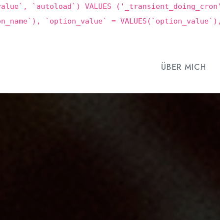
value`, `autoload`) VALUES ('_transient_doing_cron
on_name`), `option_value` = VALUES(`option_value`)
ÜBER MICH