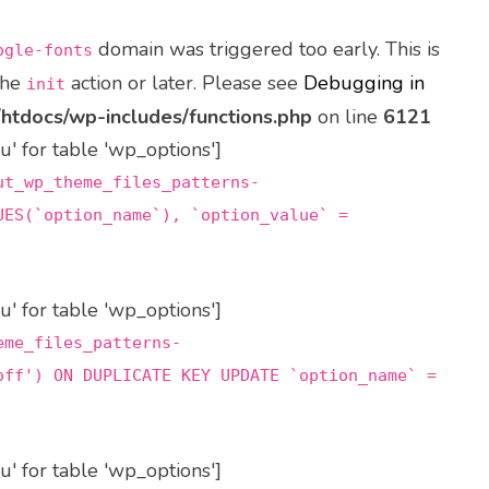
domain was triggered too early. This is
ogle-fonts
the
action or later. Please see
Debugging in
init
tdocs/wp-includes/functions.php
on line
6121
 for table 'wp_options']
ut_wp_theme_files_patterns-
UES(`option_name`), `option_value` =
 for table 'wp_options']
eme_files_patterns-
off') ON DUPLICATE KEY UPDATE `option_name` =
 for table 'wp_options']