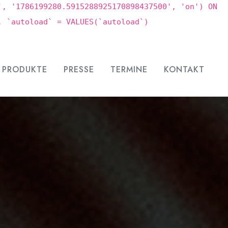
', '1786199280.5915288925170898437500', 'on') ON
, `autoload` = VALUES(`autoload`)
PRODUKTE
PRESSE
TERMINE
KONTAKT