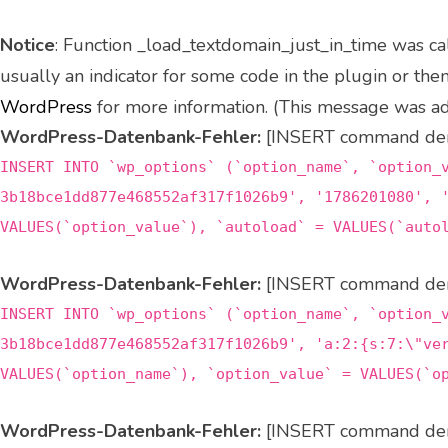
Notice
: Function _load_textdomain_just_in_time was c
usually an indicator for some code in the plugin or the
WordPress
for more information. (This message was add
WordPress-Datenbank-Fehler:
[INSERT command denie
INSERT INTO `wp_options` (`option_name`, `option_
3b18bce1dd877e468552af317f1026b9', '1786201080', 
VALUES(`option_value`), `autoload` = VALUES(`auto
WordPress-Datenbank-Fehler:
[INSERT command denie
INSERT INTO `wp_options` (`option_name`, `option_
3b18bce1dd877e468552af317f1026b9', 'a:2:{s:7:\"ve
VALUES(`option_name`), `option_value` = VALUES(`o
WordPress-Datenbank-Fehler:
[INSERT command denie